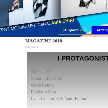
01 Agosto 2026
archiv
MAGAZINE 2018
archivio online
I PROTAGONIST
Nausica Re
Stefania Pecchini
Greta Lamay
Flaviano Corti
Gian Giacomo William Faillac
Eleonora Espago