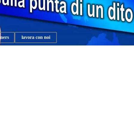
tners
lavora con noi