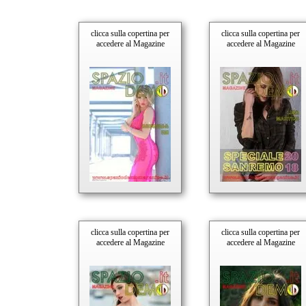
Alex Migliorini
Maura Anastasia
clicca sulla copertina per
clicca sulla copertina per
accedere al Magazine
accedere al Magazine
Valeria Sorli
Carlo Crini
Miss Satine
Lisa Martini
Mauro Tummolo
Alessia Peron
Christian Angeletti
Laura Carrubba
Monica Koh
Marco "Baz" Bazzoni
clicca sulla copertina per
clicca sulla copertina per
Lucy Spada
accedere al Magazine
accedere al Magazine
Mario Giglio
Tiziano Tescaro
Matteo Lauraghi