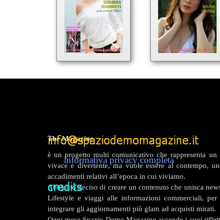
Melissa Bassetti
Sofia Pavan
Elvis Gherasimenco
Kayla Nymphea
Adel
Gisele De Assis
Matteo Martino
Lorella Maselli
Martina Zoiro
Silvia Sorrentino
The Magazine
Antonio Cosentino
è un progetto multi comunicativo che rappresenta un v
Antonio Rubel
informativa privacy completa
vivace e divertente, ma vuole essere al contempo, uno
Gisella Cremonini
accadimenti relativi all’epoca in cui viviamo.
Lory Orru'
Abbiamo deciso di creare un contenuto che unisca new
Lifestyle e viaggi alle informazioni commerciali, per d
Andrea Biondrino
integrare gli aggiornamenti più glam ad acquisti mirati.
Awa Traore
Ogni mese Spazio Demo Magazine accende i suoi rifletto