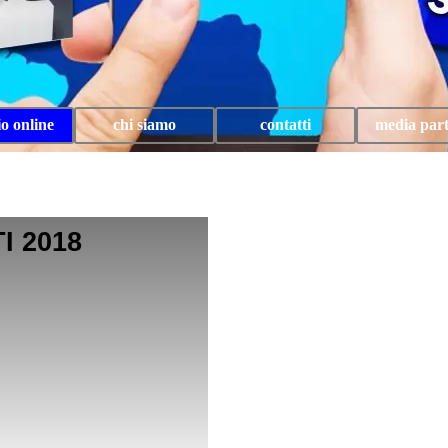
Salta menù
io online
chi siamo
contatti
media par
▼
I 2018