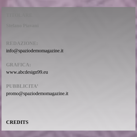
TITOLARE
Stefano Piavani
REDAZIONE:
info@spaziodemomagazine.it
GRAFICA:
www.abcdesign99.eu
PUBBLICITA’
promo@spaziodemomagazine.it
CREDITS