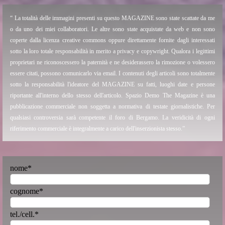
“ La totalità delle immagini presenti su questo MAGAZINE sono state scattate da me
o da uno dei miei collaboratori. Le altre sono state acquistate da web e non sono
coperte dalla licenza creative commons oppure direttamente fornite dagli interessati
sotto la loro totale responsabilità in merito a privacy e copywright. Qualora i legittimi
proprietari ne riconoscessero la paternità e ne desiderassero la rimozione o volessero
essere citati, possono comunicarlo via email. I contenuti degli articoli sono totalmente
sotto la responsabilità l'ideatore del MAGAZINE su fatti, luoghi date e persone
riportante all'interno dello stesso dell'articolo. Spazio Demo The Magazine è una
pubblicazione commerciale non soggetta a normativa di testate giornalistiche. Per
qualsiasi controversia sarà competente il foro di Bergamo. La veridicità di ogni
riferimento commerciale è integralmente a carico dell'inserzionista stesso.”
nome
*
cognome
*
tel./cell.
*