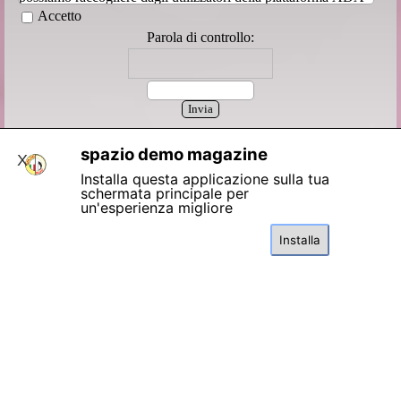
e/o dei siti web gestiti da ABCDESIGN99 e ne descrive le
Accetto
pratiche di raccolta, l'utilizzo, il mantenimento, la protezione e
Parola di controllo:
la divulgazione. L'informativa completa è possibile consultarla
cliccando il link al piede della pagina
spazio demo magazine
X
Installa questa applicazione sulla tua
schermata principale per
un'esperienza migliore
Installa